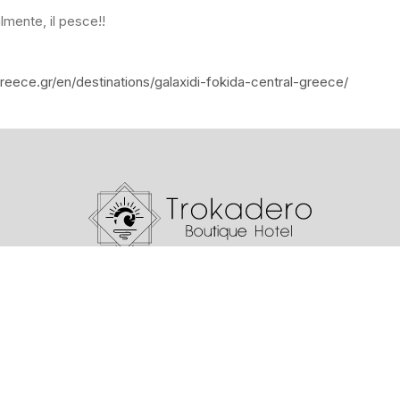
ralmente, il pesce!!
reece.gr/en/destinations/galaxidi-fokida-central-greece/
Athanasiou Diakou 2
Itea 332 00, Greece
+30 2265 033413
info@hoteltrokadero.com
Facebook
Tripadvisor
Youtube