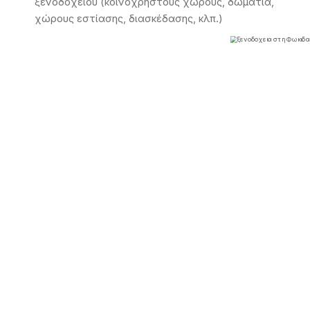
ξενοδοχείου (κοινόχρηστους χώρους, δωμάτια,
χώρους εστίασης, διασκέδασης, κλπ.)
Υπηρεσία μεταφοράς αποσκευών
Υποδοχή ανοικτή επί 24 ώρες
Ποτό ή Δώρο Καλωσορίσματος κατά την άφιξη στα
δωμάτια
Δορυφορική τηλεόραση στα δωμάτια
Βραστήρας νερού και υλικά για καφέ/τσάι στα
δωμάτια
Δυνατότητα σερβιρίσματος πρωινού στα δωμάτια
Υπηρεσία δωματίου (Rοοm service) τουλάχιστον
για 12 ώρες