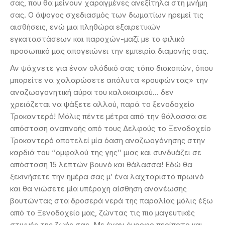
σας, που θα μείνουν χαραγμένες ανεξίτηλα στη μνήμη
σας. Ο άψογος σχεδιασμός των δωματίων ηρεμεί τις
αισθήσεις, ενώ μια πληθώρα εξαιρετικών
εγκαταστάσεων και παροχών-μαζί με το φιλικό
προσωπικό μας απογειώνει την εμπειρία διαμονής σας.
Αν ψάχνετε για έναν ολόδικό σας τόπο διακοπών, όπου
μπορείτε να χαλαρώσετε απόλυτα «ρουφώντας» την
αναζωογονητική αύρα του καλοκαιριού… δεν
χρειάζεται να ψάξετε αλλού, παρά το ξενοδοχείο
Τροκαντερό! Μόλις πέντε μέτρα από την θάλασσα σε
απόσταση αναπνοής από τους Δελφούς το Ξενοδοχείο
Τροκαντερό αποτελεί μία όαση αναζωογόνησης στην
καρδιά του ‘’ομφαλού της γης’’ μιας και συνδυάζει σε
απόσταση 15 λεπτών βουνό και θάλασσα! Εδώ θα
ξεκινήσετε την ημέρα σας μ’ ένα λαχταριστό πρωινό
και θα νιώσετε μία υπέροχη αίσθηση ανανέωσης
βουτώντας στα δροσερά νερά της παραλίας μόλις έξω
από το Ξενοδοχείο μας, ζώντας τις πιο μαγευτικές
στιγμές της ζωής σας. Με έναν όμορφο περίπατο και