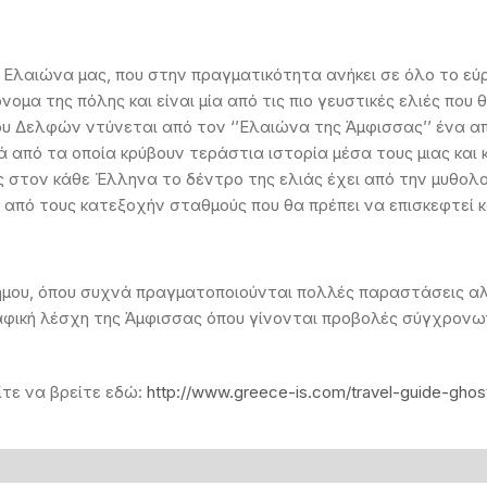
 Ελαιώνα μας, που στην πραγματικότητα ανήκει σε όλο το εύρ
ομα της πόλης και είναι μία από τις πιο γευστικές ελιές που
ου Δελφών ντύνεται από τον ‘’Ελαιώνα της Άμφισσας’’ ένα α
ά από τα οποία κρύβουν τεράστια ιστορία μέσα τους μιας και 
ς στον κάθε Έλληνα το δέντρο της ελιάς έχει από την μυθολο
 από τους κατεξοχήν σταθμούς που θα πρέπει να επισκεφτεί κ
ήμου, όπου συχνά πραγματοποιούνται πολλές παραστάσεις αλλ
ραφική λέσχη της Άμφισσας όπου γίνονται προβολές σύγχρονω
ίτε να βρείτε εδώ:
http://www.greece-is.com/travel-guide-ghos